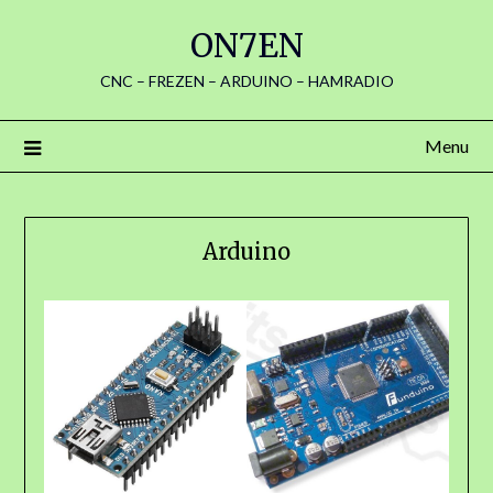
Spring
ON7EN
naar
de
CNC – FREZEN – ARDUINO – HAMRADIO
inhoud
Menu
Arduino